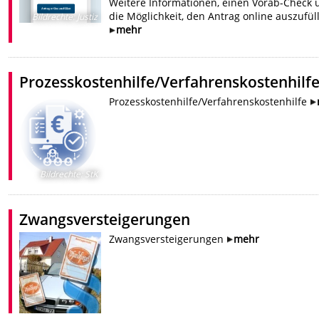
Weitere Informationen, einen Vorab-Check 
die Möglichkeit, den Antrag online auszufül
Bildrechte
:
Justiz
mehr
Prozesskostenhilfe/Verfahrenskostenhilf
Prozesskostenhilfe/Verfahrenskostenhilfe
Bildrechte
:
StK
Zwangsversteigerungen
Zwangsversteigerungen
mehr