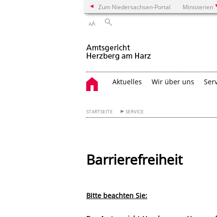
Zum Niedersachsen-Portal
Ministerien
A
A
Aktuelles
Wir über uns
Ser
STARTSEITE
SERVICE
Barrierefreiheit
Bitte beachten Sie: