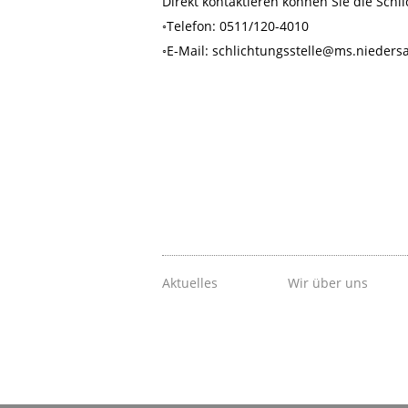
Direkt kontaktieren können Sie die Schli
◦Telefon: 0511/120-4010
◦E-Mail: schlichtungsstelle@ms.nieders
Aktuelles
Wir über uns