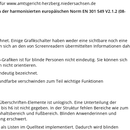
lt für www.amtsgericht-herzberg.niedersachsen.de
 der harmonisierten europäischen Norm EN 301 549 V2.1.2 (08-
ichnet. Einige Grafikschalter haben weder eine sichtbare noch eine
n sich an den von Screenreadern übermittelten Informationen dah
rafiken ist für blinde Personen nicht eindeutig. Sie können sich
 nicht orientieren.
eindeutig bezeichnet.
undfarbe verschwinden zum Teil wichtige Funktionen
Überschriften-Elemente ist unlogisch. Eine Unterteilung der
is h6 ist nicht gegeben. In der Struktur fehlen Bereiche wie zum
 Inhaltsbereich und Fußbereich. Blinden Anwenderinnen und
ng erschwert.
t als Listen im Quelltext implementiert. Dadurch wird blinden