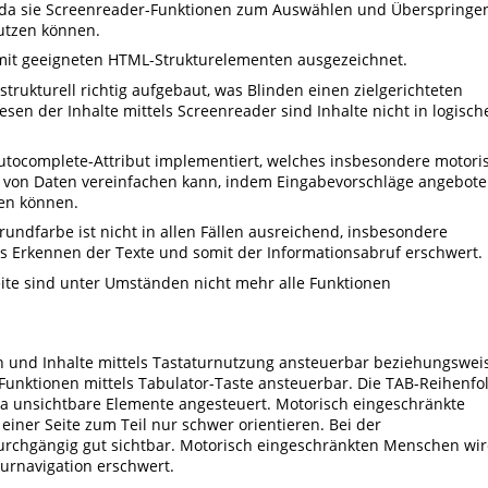
, da sie Screenreader-Funktionen zum Auswählen und Überspringe
utzen können.
 mit geeigneten HTML-Strukturelementen ausgezeichnet.
trukturell richtig aufgebaut, was Blinden einen zielgerichteten
sen der Inhalte mittels Screenreader sind Inhalte nicht in logisch
 autocomplete-Attribut implementiert, welches insbesondere motori
 von Daten vereinfachen kann, indem Eingabevorschläge angebot
en können.
rundfarbe ist nicht in allen Fällen ausreichend, insbesondere
s Erkennen der Texte und somit der Informationsabruf erschwert.
eite sind unter Umständen nicht mehr alle Funktionen
en und Inhalte mittels Tastaturnutzung ansteuerbar beziehungswei
 Funktionen mittels Tabulator-Taste ansteuerbar. Die TAB-Reihenfo
 da unsichtbare Elemente angesteuert. Motorisch eingeschränkte
iner Seite zum Teil nur schwer orientieren. Bei der
 durchgängig gut sichtbar. Motorisch eingeschränkten Menschen wi
turnavigation erschwert.