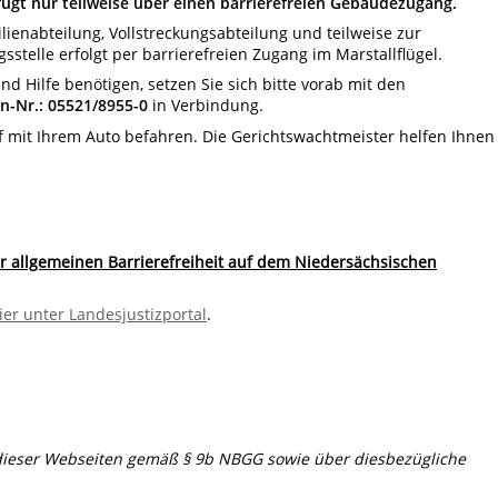
ügt nur teilweise über einen barrierefreien Gebäudezugang.
ienabteilung, Vollstreckungsabteilung und teilweise zur
telle erfolgt per barrierefreien Zugang im Marstallflügel.
und Hilfe benötigen, setzen Sie sich bitte vorab mit den
n-Nr.: 05521/8955-0
in Verbindung.
of mit Ihrem Auto befahren. Die Gerichtswachtmeister helfen Ihnen
r allgemeinen Barrierefreiheit auf dem Niedersächsischen
ier unter Landesjustizportal
.
 dieser Webseiten gemäß § 9b NBGG sowie über diesbezügliche